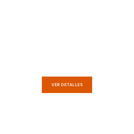
Traslados Nacionales
Cobertura intermunicipal e
interdepartamental con logística integral
para traslados de larga distancia.
VER DETALLES