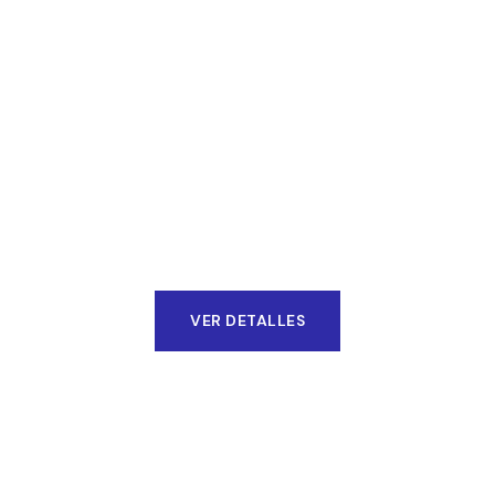
Traslado Básico
(TAB)
Transporte seguro para pacientes estables
que requieren vigilancia básica y asistencia
de un técnico en urgencias médicas.
VER DETALLES